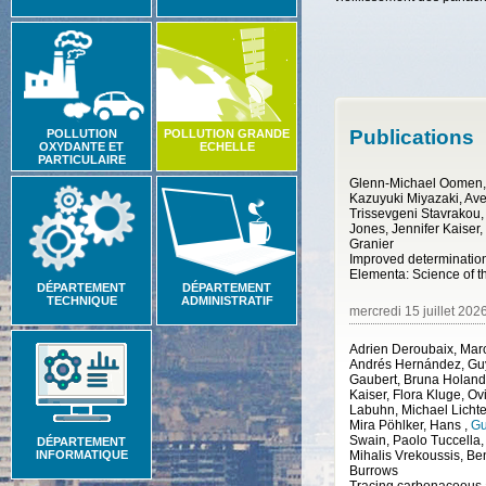
Publications
POLLUTION
POLLUTION GRANDE
OXYDANTE ET
ECHELLE
PARTICULAIRE
Glenn-Michael Oomen, 
Kazuyuki Miyazaki, Avel
Trissevgeni Stavrakou
Jones, Jennifer Kaiser
Granier
Elementa: Science of 
DÉPARTEMENT
DÉPARTEMENT
TECHNIQUE
ADMINISTRATIF
mercredi 15 juillet 202
Adrien Deroubaix, Mar
Andrés Hernández, Guy
Gaubert, Bruna Holand
Kaiser, Flora Kluge, Ov
Labuhn, Michael Lichten
Mira Pöhlker, Hans
,
Gu
Swain, Paolo Tuccella
DÉPARTEMENT
INFORMATIQUE
Mihalis Vrekoussis, B
Burrows