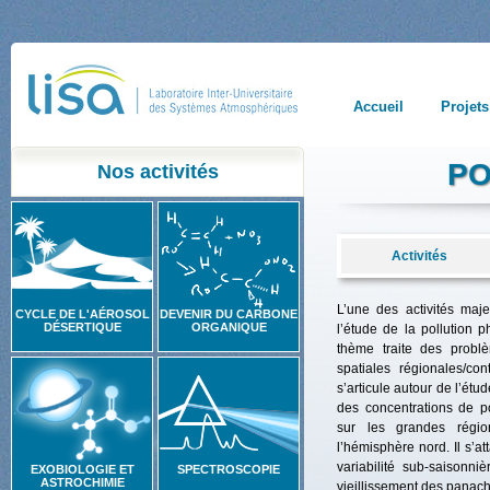
Accueil
Projets
PO
Nos activités
Activités
L’une des activités maj
CYCLE DE L'AÉROSOL
DEVENIR DU CARBONE
DÉSERTIQUE
ORGANIQUE
l’étude de la pollution p
thème traite des probl
spatiales régionales/con
s’articule autour de l’étud
des concentrations de po
sur les grandes régio
l’hémisphère nord. Il s’a
variabilité sub-saisonn
EXOBIOLOGIE ET
SPECTROSCOPIE
ASTROCHIMIE
vieillissement des panach