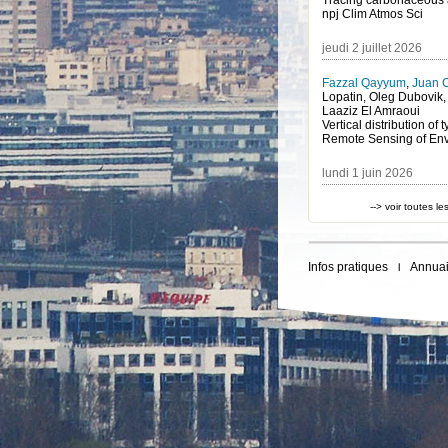
npj Clim Atmos Sci
jeudi 2 juillet 2026
Fazzal Qayyum
,
Juan 
Lopatin, Oleg Dubovik
Laaziz El Amraoui
Remote Sensing of En
lundi 1 juin 2026
--> voir toutes l
Infos pratiques
Annuai