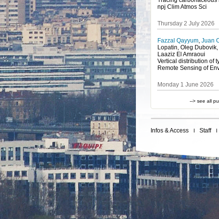
npj Clim Atmos Sci
Thursday 2 July 2026
Fazzal Qayyum
,
Juan 
Lopatin, Oleg Dubovik
Laaziz El Amraoui
Remote Sensing of En
Monday 1 June 2026
--> see all p
Infos & Access
Staff