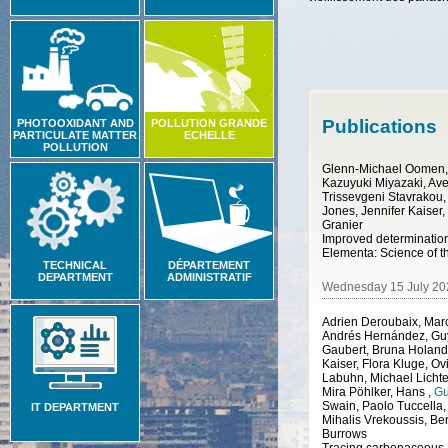
Publications
PHOTOOXIDANT AND
POLLUTION GRANDE
PARTICULATE MATTER
ECHELLE
POLLUTION
Glenn-Michael Oomen, 
Kazuyuki Miyazaki, Avel
Trissevgeni Stavrakou
Jones, Jennifer Kaiser
Granier
Elementa: Science of 
TECHNICAL
DÉPARTEMENT
DEPARTMENT
ADMINISTRATIF
Wednesday 15 July 20
Adrien Deroubaix, Mar
Andrés Hernández, Guy
Gaubert, Bruna Holand
Kaiser, Flora Kluge, Ov
Labuhn, Michael Lichten
Mira Pöhlker, Hans
,
Gu
Swain, Paolo Tuccella
IT DEPARTMENT
Mihalis Vrekoussis, B
Burrows