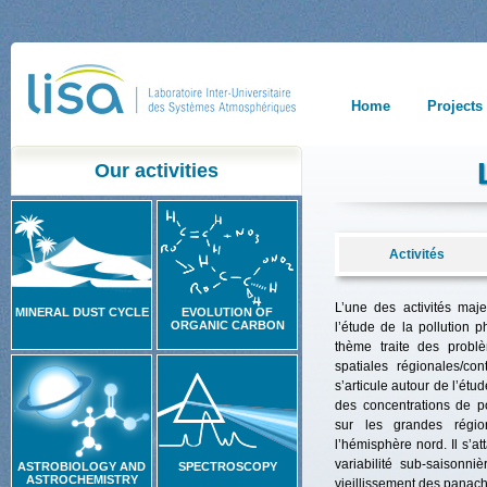
Home
Projects
Our activities
Activités
L’une des activités maj
MINERAL DUST CYCLE
EVOLUTION OF
ORGANIC CARBON
l’étude de la pollution p
thème traite des probl
spatiales régionales/con
s’articule autour de l’étud
des concentrations de po
sur les grandes régio
l’hémisphère nord. Il s’a
variabilité sub-saisonn
ASTROBIOLOGY AND
SPECTROSCOPY
ASTROCHEMISTRY
vieillissement des panach