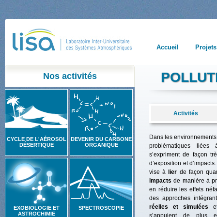
Accueil
Projets
POLLUT
Nos activités
Activités
Dans les environnements 
CYCLE DE L'AÉROSOL
DEVENIR DU CARBONE
DÉSERTIQUE
ORGANIQUE
problématiques liées 
s’expriment de façon tr
d’exposition et d’impacts.
vise à
lier
de façon quan
impacts
de manière à pro
en réduire les effets néf
des approches intégra
réelles et simulées
e
EXOBIOLOGIE ET
SPECTROSCOPIE
ASTROCHIMIE
s’appuient de plus