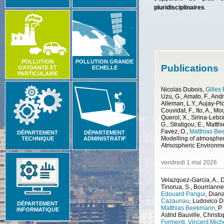
pluridisciplinaires
.
POLLUTION
POLLUTION GRANDE
Publications
OXYDANTE ET
ECHELLE
PARTICULAIRE
Nicolas Dubois
,
Gilles 
Uzu, G., Amato, F., André
Alleman, L.Y., Aujay-Plo
Couvidat, F., Ito, A., Mo
Querol, X., Sirina-Lebo
G., Stratigou, E.
,
Matthi
Favez, O.
,
Matthias B
DÉPARTEMENT
DÉPARTEMENT
TECHNIQUE
ADMINISTRATIF
Atmospheric Environm
vendredi 1 mai 2026
Velazquez-Garcia, A., 
Tinorua, S., Bourrianne,
Edouard Pangui
,
Diana
Cazaunau
,
Ludovico D
DÉPARTEMENT
Matthias Beekmann
,
P.
INFORMATIQUE
Astrid Bauville
,
Christo
Formenti
,
Vincent Mic