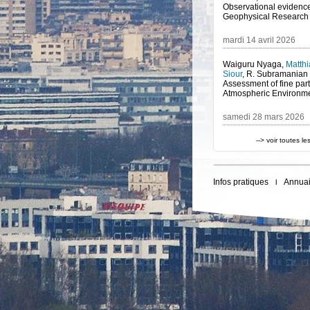
Geophysical Research 
mardi 14 avril 2026
Waiguru Nyaga
,
Matth
Siour
,
R. Subramanian
Atmospheric Environm
samedi 28 mars 2026
--> voir toutes l
Infos pratiques
Annuai