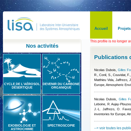
Accueil
Projets
This profile is no longer a
Nos activités
Publications
Nicolas Dubois
,
Gilles Fo
R., Conil, S., Couvidat, F.
Matthieu Vida
,
Jaffrezo, J
CYCLE DE L'AÉROSOL
DEVENIR DU CARBONE
Europe, Atmospheric Env
DÉSERTIQUE
ORGANIQUE
Nicolas Dubois
,
Gilles F
Leboine, R. Aujay-Plouzeau
J.-L. Jaffrezo, O. Fave
inventories for Europe, 
EXOBIOLOGIE ET
SPECTROSCOPIE
--> voir toutes les publ
ASTROCHIMIE