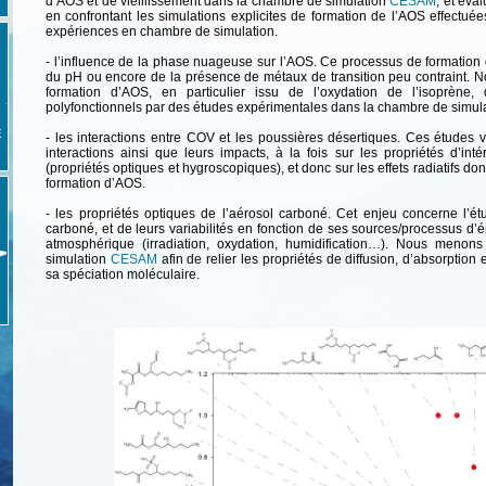
d’AOS et de vieillissement dans la chambre de simulation
CESAM
, et év
en confrontant les simulations explicites de formation de l’AOS effectuée
expériences en chambre de simulation.
- l’influence de la phase nuageuse sur l’AOS. Ce processus de formation d
du pH ou encore de la présence de métaux de transition peu contraint. N
formation d’AOS, en particulier issu de l’oxydation de l’isoprène,
polyfonctionnels par des études expérimentales dans la chambre de simul
E
- les interactions entre COV et les poussières désertiques. Ces études 
interactions ainsi que leurs impacts, à la fois sur les propriétés d’int
(propriétés optiques et hygroscopiques), et donc sur les effets radiatifs don
formation d’AOS.
- les propriétés optiques de l’aérosol carboné. Cet enjeu concerne l’ét
carboné, et de leurs variabilités en fonction de ses sources/processus d’
atmosphérique (irradiation, oxydation, humidification…). Nous meno
simulation
CESAM
afin de relier les propriétés de diffusion, d’absorption
sa spéciation moléculaire.