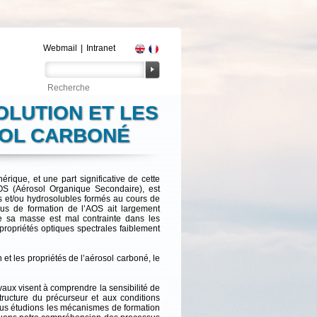
Webmail
|
Intranet
VOLUTION ET LES
SOL CARBONÉ
rique, et une part significative de cette
AOS (Aérosol Organique Secondaire), est
s et/ou hydrosolubles formés au cours de
us de formation de l’AOS ait largement
de sa masse est mal contrainte dans les
propriétés optiques spectrales faiblement
et les propriétés de l’aérosol carboné, le
avaux visent à comprendre la sensibilité de
structure du précurseur et aux conditions
ous étudions les mécanismes de formation