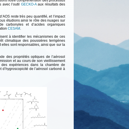
aluons notre compréhension des processus
s avec l’outil
GECKO-A
aux résultats des
’AOS reste très peu quantifié, et l’impact
ous étudions ainsi le rôle des nuages sur
 de carbonyles et d’acides organiques
ation
CESAM
.
visent à identifier les mécanismes de ces
érêt climatique des poussières terrigènes
t elles sont responsables, ainsi que sur la
ude des propriétés optiques de l’aérosol
émission et au cours de son vieillissement
ns des expériences dans la chambre de
 et d’hygroscopicité de l’aérosol carboné à