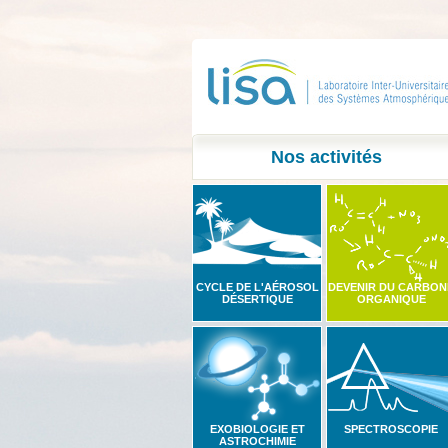
Nos activités
CYCLE DE L'AÉROSOL
DEVENIR DU CARBON
DÉSERTIQUE
ORGANIQUE
EXOBIOLOGIE ET
SPECTROSCOPIE
ASTROCHIMIE