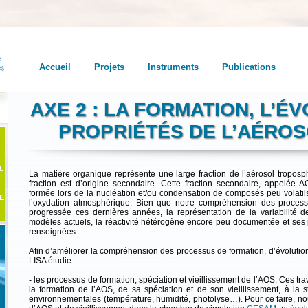
Accueil
Projets
Instruments
Publications
AXE 2 : LA FORMATION, L’É
PROPRIÉTÉS DE L’AÉRO
La matière organique représente une large fraction de l’aérosol troposphé
fraction est d’origine secondaire. Cette fraction secondaire, appelée 
formée lors de la nucléation et/ou condensation de composés peu volatil
E
l’oxydation atmosphérique. Bien que notre compréhension des process
progressée ces dernières années, la représentation de la variabilité 
modèles actuels, la réactivité hétérogène encore peu documentée et ses 
renseignées.
Afin d’améliorer la compréhension des processus de formation, d’évolution 
LISA étudie :
- les processus de formation, spéciation et vieillissement de l’AOS. Ces tr
la formation de l’AOS, de sa spéciation et de son vieillissement, à la 
environnementales (température, humidité, photolyse…). Pour ce faire, n