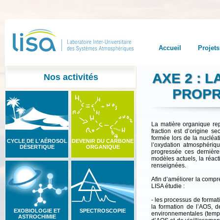
Accueil
Projets
AXE 2 : 
Nos activités
PROPR
La matière organique repr
fraction est d’origine s
formée lors de la nucléa
CYCLE DE L'AÉROSOL
DEVENIR DU CARBONE
l’oxydation atmosphériq
DÉSERTIQUE
ORGANIQUE
progressée ces dernière
modèles actuels, la réac
renseignées.
Afin d’améliorer la compr
LISA étudie :
- les processus de formati
la formation de l’AOS, d
EXOBIOLOGIE ET
SPECTROSCOPIE
environnementales (tempé
ASTROCHIMIE