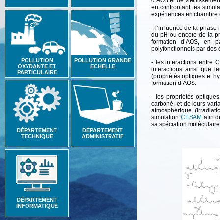
d’AOS et de vieillisseme
en confrontant les simula
expériences en chambre d
- l’influence de la phase
du pH ou encore de la pr
formation d’AOS, en pa
polyfonctionnels par des
POLLUTION
POLLUTION GRANDE
- les interactions entre
OXYDANTE ET
ECHELLE
interactions ainsi que le
PARTICULAIRE
(propriétés optiques et hy
formation d’AOS.
- les propriétés optique
carboné, et de leurs vari
atmosphérique (irradia
simulation
CESAM
afin d
sa spéciation moléculaire
DÉPARTEMENT
DÉPARTEMENT
TECHNIQUE
ADMINISTRATIF
DÉPARTEMENT
INFORMATIQUE