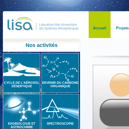
Accueil
Projets
Nos activités
CYCLE DE L'AÉROSOL
DEVENIR DU CARBONE
DÉSERTIQUE
ORGANIQUE
EXOBIOLOGIE ET
SPECTROSCOPIE
ASTROCHIMIE