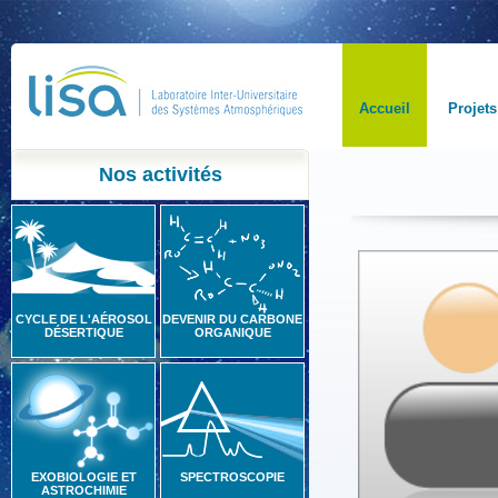
Accueil
Projets
Nos activités
CYCLE DE L'AÉROSOL
DEVENIR DU CARBONE
DÉSERTIQUE
ORGANIQUE
EXOBIOLOGIE ET
SPECTROSCOPIE
ASTROCHIMIE