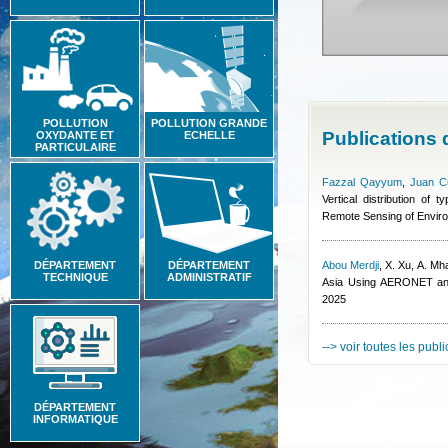
POLLUTION
POLLUTION GRANDE
Publications
OXYDANTE ET
ECHELLE
PARTICULAIRE
Fazzal Qayyum
,
Juan C
Vertical distribution of
Remote Sensing of Envir
DÉPARTEMENT
DÉPARTEMENT
Abou Merdji
,
X. Xu, A. Mh
TECHNIQUE
ADMINISTRATIF
Asia Using AERONET an
2025
--> voir toutes les publ
DÉPARTEMENT
INFORMATIQUE