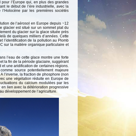
 pour l’Europe qui, en plus des grandes
nt le début de l’ère industrielle, avec la
e l’Holocène par les premières sociétés
olution de l’aérosol en Europe depuis ~12
e glacier est situé sur un sommet plat du
lement du glacier sur la glace située près
elà de quelques milliers d’années. Cette
t l’identification de la pollution au Plomb
C sur la matière organique particulaire et
.
ns l’eau de cette glace montre une forte
 la fin de la période glaciaire, suggérant
t une aridification de certaines régions.
 comme source potentiellement majeure
 A l’inverse, la fraction de phosphore (non
 avec une végétation réduite en Europe de
 fluctuations du calcium modulées par les
en lien avec la détérioration progressive
 au développement de l’agriculture.