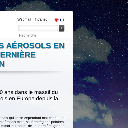
Webmail
|
Intranet
ES AÉROSOLS EN
DERNIÈRE
N
00 ans dans le massif du
sols en Europe depuis la
le mais qui reste cependant mal connu. La
n aérosols mais, sauf en régions polaires,
 climat au cours de la dernière grande