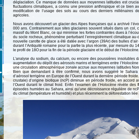
déglaciation. Ce manque de données aux moyennes latitudes est crucial
fluctuations climatiques, a connu une pression anthropique et ce bien ava
modification de l’usage des sols au cours des derniers millénaires d
agricoles.
Nous avons découvert un glacier des Alpes françaises qui a archivé l’év
000 ans. Contrairement aux sites glaciaires souvent situés dans un col, c
massif du Mont Blanc, ce qui minimise les fortes contraintes dues à l’écou
du socle rocheux, phénomène perturbant l’enregistrement climatique au-d
E
nouvelle carotte de glace a été datée avec l’argon (39Ar) des bulles d’air e
durant l’Antiquité romaine pour la partie la plus récente, par mesure du 14
le profil de 18O pour la fin de la période glaciaire et le début de l’Holocène
L’analyse du sodium, du calcium, ou encore des poussières insolubles da
augmentation du dépôt des aérosols marins et terrigènes entre l’Holocène et
une circulation atmosphérique zonale accrue aux moyennes latitudes Nord e
Bien que demandant à être confirmé, nous avons suggéré le Sahara
d’aérosol terrigène en Europe de l’Ouest durant la dernière période froide.
crustale) d’origine biotique (ncP) diminue en période froide, en accord
l’Ouest durant le climat froid. Enfin l’examen de l’Holocène révèle des
épisodes humides au Sahara, ainsi qu’une décroissance régulière de ncP 
du climat (température et humidité) et plus récemment la déforestation liée