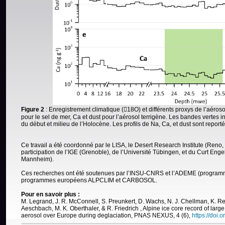
Figure 2
: Enregistrement climatique (18O) et différents proxys de l’aérosol
pour le sel de mer, Ca et dust pour l’aérosol terrigène. Les bandes vertes
du début et milieu de l’Holocène. Les profils de Na, Ca, et dust sont reporté
Ce travail a été coordonné par le LISA, le Desert Research Institute (Reno, 
participation de l’IGE (Grenoble), de l’Université Tübingen, et du Curt Eng
Mannheim).
Ces recherches ont été soutenues par l’INSU-CNRS et l’ADEME (progr
programmes européens ALPCLIM et CARBOSOL.
Pour en savoir plus :
M. Legrand, J. R. McConnell, S. Preunkert, D. Wachs, N. J. Chellman, K. R
Aeschbach, M. K. Oberthaler, & R. Friedrich , Alpine ice core record of larg
aerosol over Europe during deglaciation, PNAS NEXUS, 4 (6),
https://doi