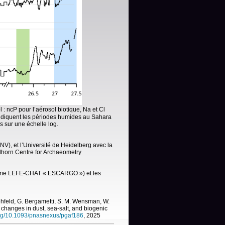
 : ncP pour l’aérosol biotique, Na et Cl
 indiquent les périodes humides au Sahara
s sur une échelle log.
NV), et l’Université de Heidelberg avec la
elhorn Centre for Archaeometry
amme LEFE-CHAT « ESCARGO ») et les
ehfeld, G. Bergametti, S. M. Wensman, W.
e changes in dust, sea-salt, and biogenic
.org/10.1093/pnasnexus/pgaf186
, 2025