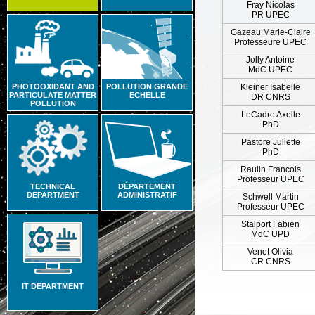
Fray Nicolas
PR UPEC
Gazeau Marie-Claire
Professeure UPEC
Jolly Antoine
MdC UPEC
PHOTOOXIDANT AND
POLLUTION GRANDE
Kleiner Isabelle
PARTICULATE MATTER
ECHELLE
DR CNRS
POLLUTION
LeCadre Axelle
PhD
Pastore Juliette
PhD
Raulin Francois
Professeur UPEC
TECHNICAL
DÉPARTEMENT
DEPARTMENT
ADMINISTRATIF
Schwell Martin
Professeur UPEC
Stalport Fabien
MdC UPD
Venot Olivia
CR CNRS
IT DEPARTMENT