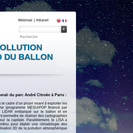
Webmail
|
Intranet
POLLUTION
 DU BALLON
rali du parc André Citroën à Paris :
le cadre d’un projet visant à exploiter les
urbaine (programme MESUrPOP financé par
n LIDAR embarqué sur le ballon et en
nt permettre de réaliser des cartographies
sur la capitale. Parallèlement, le LISA a
ntinu pour établir une climatologie des
lisation 3D de la pollution atmosphérique