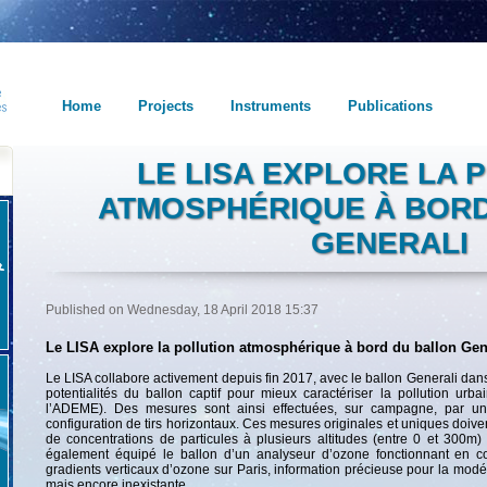
Home
Projects
Instruments
Publications
LE LISA EXPLORE LA 
ATMOSPHÉRIQUE À BORD
GENERALI
Published on Wednesday, 18 April 2018 15:37
Le LISA explore la pollution atmosphérique à bord du ballon Gene
Le LISA collabore activement depuis fin 2017, avec le ballon Generali dans 
potentialités du ballon captif pour mieux caractériser la pollution 
l’ADEME). Des mesures sont ainsi effectuées, sur campagne, par u
configuration de tirs horizontaux. Ces mesures originales et uniques doive
de concentrations de particules à plusieurs altitudes (entre 0 et 300m) 
également équipé le ballon d’un analyseur d’ozone fonctionnant en co
gradients verticaux d’ozone sur Paris, information précieuse pour la modé
mais encore inexistante.