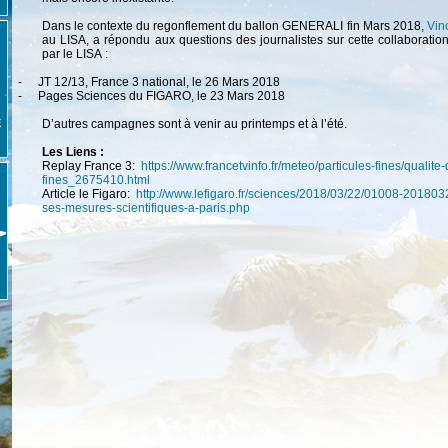
Dans le contexte du regonflement du ballon GENERALI fin Mars 2018,
Vin
au LISA, a répondu aux questions des journalistes sur cette collaboratio
par le LISA :
-
JT 12/13, France 3 national, le 26 Mars 2018
-
Pages Sciences du FIGARO, le 23 Mars 2018
E
D’autres campagnes sont à venir au printemps et à l’été.
Les Liens :
Replay France 3:
https://www.francetvinfo.fr/meteo/particules-fines/qualite
fines_2675410.html
Article le Figaro:
http://www.lefigaro.fr/sciences/2018/03/22/01008-20180
ses-mesures-scientifiques-a-paris.php