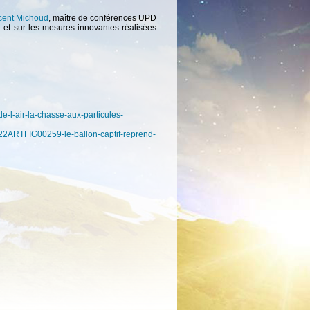
cent Michoud
, maître de conférences UPD
n et sur les mesures innovantes réalisées
-de-l-air-la-chasse-aux-particules-
322ARTFIG00259-le-ballon-captif-reprend-