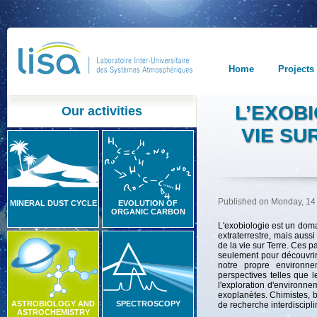
Home
Projects
L’EXOBI
Our activities
VIE SU
Published on Monday, 14
MINERAL DUST CYCLE
EVOLUTION OF
ORGANIC CARBON
L'exobiologie est un domai
extraterrestre, mais aus
de la vie sur Terre. Ces
seulement pour découvrir
notre propre environne
perspectives telles que l
l'exploration d'environne
exoplanètes. Chimistes, b
ASTROBIOLOGY AND
SPECTROSCOPY
de recherche interdiscipli
ASTROCHEMISTRY