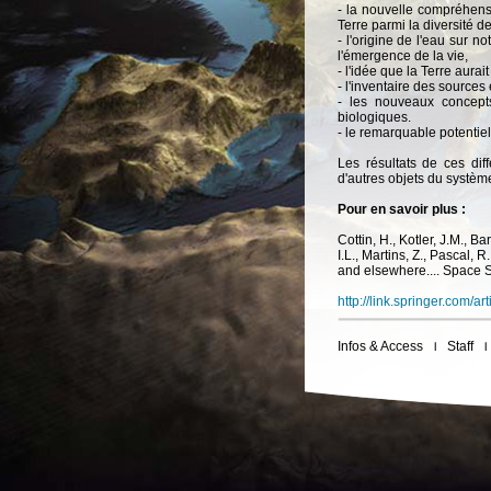
- la nouvelle compréhens
Terre parmi la diversité d
- l'origine de l'eau sur 
l'émergence de la vie,
- l'idée que la Terre aura
- l'inventaire des sourc
- les nouveaux concept
biologiques.
- le remarquable potentie
Les résultats de ces dif
d'autres objets du système
Pour en savoir plus :
Cottin, H., Kotler, J.M., Ba
I.L., Martins, Z., Pascal, R
and elsewhere.... Space 
http://link.springer.com/
Infos & Access
Staff